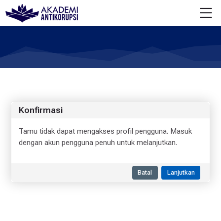
Skip to navigation
Skip to login form
Lewati ke konten utama
Skip to accessibility options
Skip to footer
Skip accessibility options
M
Konfirmasi
Tamu tidak dapat mengakses profil pengguna. Masuk
dengan akun pengguna penuh untuk melanjutkan.
Batal
Lanjutkan