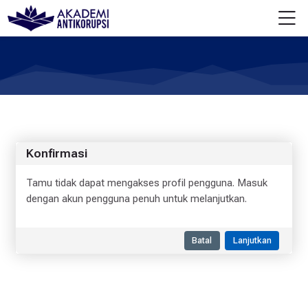
Skip to navigation
Skip to login form
Lewati ke konten utama
Skip to accessibility options
Skip to footer
Skip accessibility options
M
Konfirmasi
Tamu tidak dapat mengakses profil pengguna. Masuk
dengan akun pengguna penuh untuk melanjutkan.
Batal
Lanjutkan