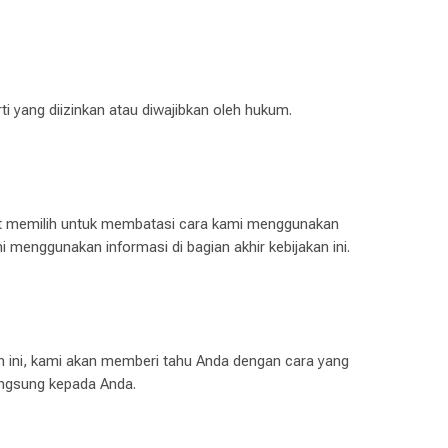
i yang diizinkan atau diwajibkan oleh hukum.
at memilih untuk membatasi cara kami menggunakan
 menggunakan informasi di bagian akhir kebijakan ini.
an ini, kami akan memberi tahu Anda dengan cara yang
angsung kepada Anda.