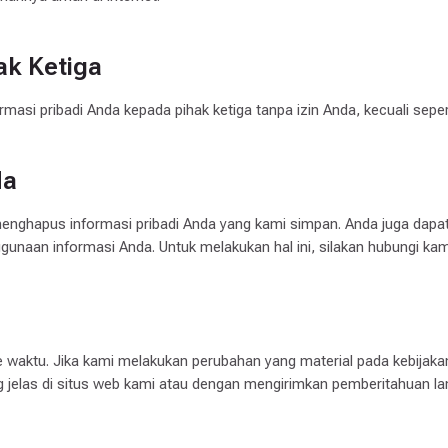
ak Ketiga
si pribadi Anda kepada pihak ketiga tanpa izin Anda, kecuali sepert
da
menghapus informasi pribadi Anda yang kami simpan. Anda juga dap
unaan informasi Anda. Untuk melakukan hal ini, silakan hubungi kami
ke waktu. Jika kami melakukan perubahan yang material pada kebijak
jelas di situs web kami atau dengan mengirimkan pemberitahuan l