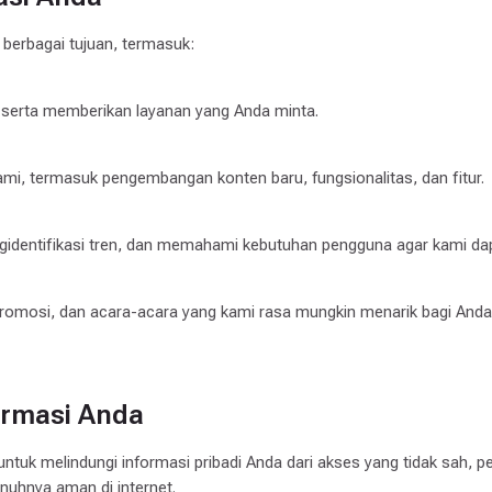
berbagai tujuan, termasuk:
serta memberikan layanan yang Anda minta.
, termasuk pengembangan konten baru, fungsionalitas, dan fitur.
gidentifikasi tren, dan memahami kebutuhan pengguna agar kami d
promosi, dan acara-acara yang kami rasa mungkin menarik bagi Anda
ormasi Anda
tuk melindungi informasi pribadi Anda dari akses yang tidak sah, 
nuhnya aman di internet.