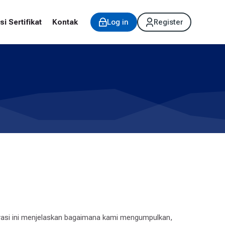
si Sertifikat
Kontak
Log in
Register
rivasi ini menjelaskan bagaimana kami mengumpulkan,