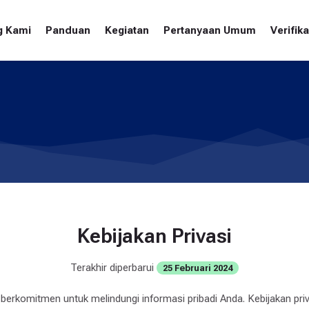
g Kami
Panduan
Kegiatan
Pertanyaan Umum
Verifika
Kebijakan Privasi
Terakhir diperbarui
25 Februari 2024
 berkomitmen untuk melindungi informasi pribadi Anda. Kebijakan p